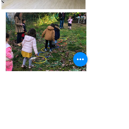
ADRESSE
Ecole de Musique
Enchantons !
27, rue Pierre Curie
92000 NANTERRE
contact@enchantons.com
T :
06 14 15 15 16