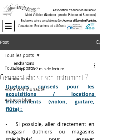
Association d'éducation musicale
Mont Valérien (Nanterre -
proche Puteaux et Suresnes)
Enchantons est une association agréée
Jeunesse et Éducation Populaire.
L'association Enchantons est adhérente de :
Post
Tous les posts
enchantons
Tous les posts
4 sept. 2023
2 min de lecture
Comment choisir son instrument ?
Commencer
Quelques conseils pour les 
Votre communauté
acquisitions / locations 
Astuces blog
d’instruments (violon, guitare, 
flûte) : 
-    Si possible, aller directement en 
magasin (luthiers ou magasins 
spécialisés) pour essayer 