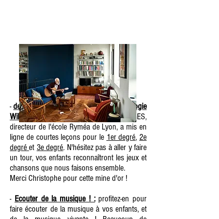
-
des cours d'initiation musicale en pédagogie
Willems en ligne
! Christophe LAZERGES,
directeur de l'école Ryméa de Lyon, a mis en
ligne de courtes leçons pour le
1er degré
,
2e
degré
et
3e degré
. N'hésitez pas à aller y faire
un tour, vos enfants reconnaîtront les jeux et
chansons que nous faisons ensemble.
Merci Christophe pour cette mine d'or !
-
E
couter de la musique ! :
profitez-en pour
faire écouter de la musique à vos enfants, et