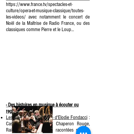
https://www.france.tv/spectacles-et-
culture/opera-et-musique-classique/toutes-
les-videos/
avec notamment le concert de
Noël de la Maîtrise de Radio France, ou des
classiques comme Pierre et le Loup...
- Des histoires en musique à écouter ou
regarder :
Les histoires en musique d'Elodie Fondacci
:
Casse-Noisettes, le Petit Chaperon Rouge,
Raiponce... des histoires racontées sur les