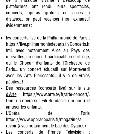
de la musique vivante ! Beaucoup de
plateformes ont rendu leurs spectacles,
concerts, opéras gratuits en accès à
distance.. on peut recenser (non exhaustif
évidemment) :
les concerts live de la Philharmonie de Paris
:
https://live.philharmoniedeparis.fr/Concerts.h
tml,
avec notamment Alice au Pays des
merveilles, un concert participatif en sortilège,
ou le Choeur d'enfants de l'Orchestre de
Paris... un concert éducatif sur Monteverdi
avec les Arts Florissants... il y a de vraies
pépites.. !
Des ressources (concerts live) sur le site
d'Arte
.
https://www.arte.tv/fr/arte-concert/.
Dont un opéra sur Fifi Brindacier qui pourrait
amuser les enfants.
L'Opéra de Paris
https://www.operadeparis.fr/magazine/a-
revoir
(avec notamment le Lac des Cygnes)
Les concerts de France Télévision :