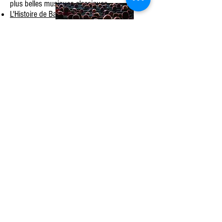
plus belles musiques classiques
L'Histoire de Babar, de Francis Poulenc
;
Pierre et le Loup de S. Prokoviev :
la version
avec instruments
et récitant (Lambert
Wilson),
la version à écouter de Gérard
Philippe
Fantasia : l'animation de Walt Disney avec un
orchestre et des pièces de référence
- Découvrir les instruments de musique à
distance :
Un très beau site
pour découvrir les différents
instruments de musique par l'Orchestre de
Paris
La fameuse émission C'est pas sorcier qui
propose des documentaires :
l'orchestre
symphonique
, l
es coulisses de l'opéra
,
la
fabrication d'un violon
,...
Des petits jeux musicaux rigolos en ligne :
Une boite à sons
pour faire de la percussion