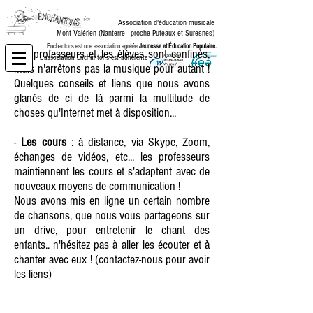
Association d'éducation musicale
Mont Valérien (Nanterre -
proche Puteaux et Suresnes)
Enchantons est une association agréée
Jeunesse et Éducation Populaire.
Les professeurs et les élèves sont confinés,
L'association Enchantons est adhérente de :
mais n'arrêtons pas la musique pour autant !
Quelques conseils et liens que nous avons
glanés de ci de là parmi la multitude de
choses qu'Internet met à disposition...
-
Les cours
: à distance, via Skype, Zoom,
échanges de vidéos, etc... les professeurs
maintiennent les cours et s'adaptent avec de
nouveaux moyens de communication !
Nous avons mis en ligne un certain nombre
de chansons, que nous vous partageons sur
un drive, pour entretenir le chant des
enfants.. n'hésitez pas à aller les écouter et à
chanter avec eux ! (contactez-nous pour avoir
les liens)